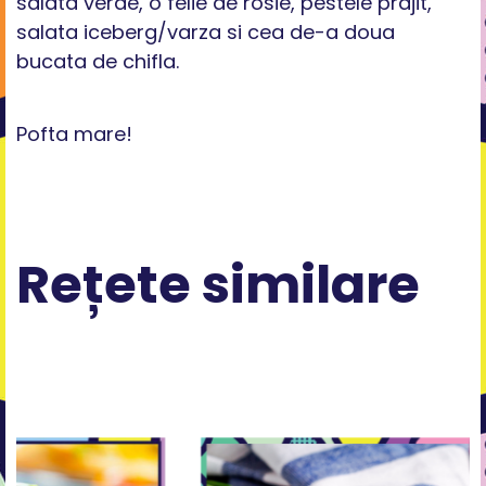
salata verde, o felie de rosie, pestele prajit,
salata iceberg/varza si cea de-a doua
bucata de chifla.
Pofta mare!
Rețete similare